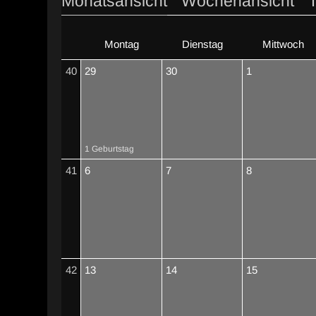
Monatsansicht
Wochenansicht
Montag
Dienstag
Mittwoch
40
29
30
1
1 Geburtstag
41
6
7
8
42
13
14
15