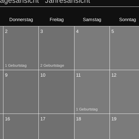
Tagesansicht
Jahresansicht
Donnerstag
Freitag
Samstag
Sonntag
2
3
4
5
1 Geburtstag
2 Geburtstage
9
10
11
12
1 Geburtstag
16
17
18
19