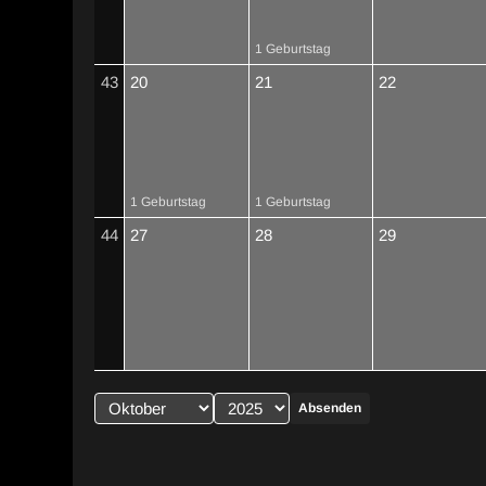
1 Geburtstag
43
20
21
22
1 Geburtstag
1 Geburtstag
44
27
28
29
Absenden