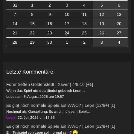
31
1
2
3
4
5
6
7
8
9
10
11
12
13
14
15
16
17
18
19
20
21
22
23
24
25
26
27
28
29
30
1
2
3
4
Letzte Kommentare
Forentreffen Goldenstedt | Xaver | 4/8-16 [+1]
Wenn das Spiel nicht stattfindet gebe ich Leon…
Lodestar
5. August 2026 um 19:57
Es gibt noch normale Spiele auf WWO? | Leon (12/8+) [1]
Nochmal als Klarstellung: Es wird in diesem Spiel…
Leon
22. Juli 2026 um 13:35
Es gibt noch normale Spiele auf WWO? | Leon (12/8+) [1]
Ein Testspiel von Leon soll normal sein?