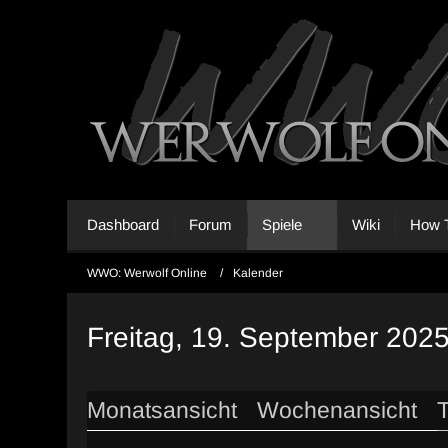
Dashboard
Forum
Spiele
Wiki
How T
WWO: Werwolf Online
Kalender
Freitag, 19. September 202
Monatsansicht
Wochenansicht