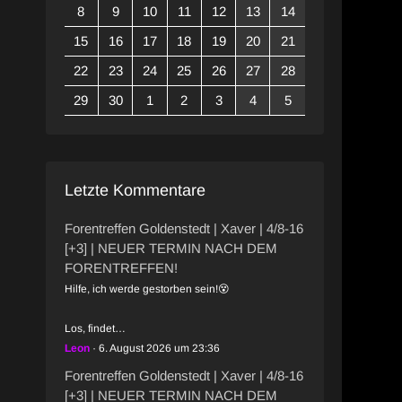
8
9
10
11
12
13
14
15
16
17
18
19
20
21
22
23
24
25
26
27
28
29
30
1
2
3
4
5
Letzte Kommentare
Forentreffen Goldenstedt | Xaver | 4/8-16
[+3] | NEUER TERMIN NACH DEM
FORENTREFFEN!
Hilfe, ich werde gestorben sein!😵
Los, findet…
Leon
6. August 2026 um 23:36
Forentreffen Goldenstedt | Xaver | 4/8-16
[+3] | NEUER TERMIN NACH DEM