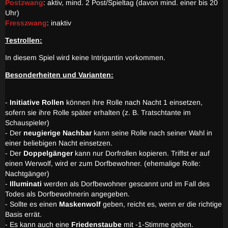
Postzwang
: aktiv, mind. 2 Post/Spieltag (davon mind. einer bis 20
Uhr)
Fresszwang
: inaktiv
Testrollen:
In diesem Spiel wird keine Intrigantin vorkommen.
Besonderheiten und Varianten:
-
Initiative Rollen
können ihre Rolle nach Nacht 1 einsetzen,
sofern sie ihre Rolle später erhalten (z. B. Tratschtante im
Schauspieler)
- Der
neugierige Nachbar
kann seine Rolle nach seiner Wahl in
einer beliebigen Nacht einsetzen.
- Der
Doppelgänger
kann nur Dorfrollen kopieren. Triffst er auf
einen Werwolf, wird er zum Dorfbewohner. (ehemalige Rolle:
Nachtgänger)
-
Illuminati
werden als Dorfbewohner gescannt und im Fall des
Todes als Dorfbewohnerin angegeben.
- Sollte es einen
Maskenwolf
geben, reicht es, wenn er die richtige
Basis errät.
- Es kann auch eine
Friedenstaube
mit -1-Stimme geben.