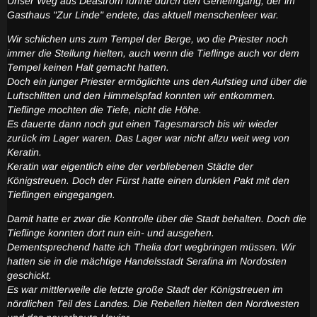
Unser Weg aus Deastrom führte durch den Geheimgang, der im
Gasthaus "Zur Linde" endete, das aktuell menschenleer war.
Wir schlichen uns zum Tempel der Berge, wo die Priester noch
immer die Stellung hielten, auch wenn die Tieflinge auch vor dem
Tempel keinen Halt gemacht hatten.
Doch ein junger Priester ermöglichte uns den Aufstieg und über die
Luftschlitten und den Himmelspfad konnten wir entkommen.
Tieflinge mochten die Tiefe, nicht die Höhe.
Es dauerte dann noch gut einen Tagesmarsch bis wir wieder
zurück im Lager waren. Das Lager war nicht allzu weit weg von
Keratin.
Keratin war eigentlich eine der verbliebenen Städte der
Königstreuen. Doch der Fürst hatte einen dunklen Pakt mit den
Tieflingen eingegangen.
Damit hatte er zwar die Kontrolle über die Stadt behalten. Doch die
Tieflinge konnten dort nun ein- und ausgehen.
Dementsprechend hatte ich Thelia dort wegbringen müssen. Wir
hatten sie in die mächtige Handelsstadt Serafina im Nordosten
geschickt.
Es war mittlerweile die letzte große Stadt der Königstreuen im
nördlichen Teil des Landes. Die Rebellen hielten den Nordwesten