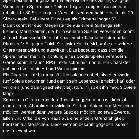
Spiel bekommt ihr ganz normal eine Rolle eines Settings zugeteilt.
Wenn ihr ein Spiel dieser Reihe erfolgreich abgeschlossen habt,
erhaltet ihr 30 Silberkugeln. Wenn ihr verloren habt, erhaltet ihr 20
Silberkugeln. Bei einem Einzelsieg als Drittpartei sogar 50.
Damit könnt ihr euch Gegenstände aus einem (anfangs sehr
kleinen) Markt kaufen, die ihr in weiteren Spielen verwenden könnt.
Je nach Spielverlauf könnt ihr bestimmte Talente meistern oder
Phobien (z.B. gegen Dolche) entwickeln, die sich auf eure weitere
Charakterentwicklung auswirken. Das bedeutet, dass sich die
Spiele immer mehr in Richtung eines Sonderspieles verändern.
Gerne könnt ihr auch RPG-Texte schreiben und euren Charakter
auf eine bestimmte Art und Weise spielen.
Ein Charakter bleibt grundsätzlich solange dabei, bis er entweder
fünf Spiele gewonnen (und damit sein Lebensziel erreicht hat) oder
verloren (und damit gescheitert ist). (d.h. ihr spielt ihn max. 9 Spiele
lang)
Sobald ein Charakter in den Ruhestand gekommen ist, könnt ihr
einen neuen Charakter entwickeln. Sind am Anfang nur Menschen
möglich, werden dann weitere Spezies möglich, so etwa Zwerge,
Elfen und Orks, die von Haus aus eine andere Grundfähigkeit
besitzen als Menschen. Diese werden bekannt gegeben, sobald
das relevant wird.