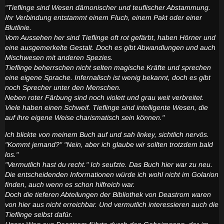
"Tieflinge sind Wesen dämonischer und teuflischer Abstammung.
Ihr Verbindung entstammt einem Fluch, einem Pakt oder einer
Blutlinie.
Vom Aussehen her sind Tieflinge oft rot gefärbt, haben Hörner und
eine ausgemerkelte Gestalt. Doch es gibt Abwandlungen und auch
Mischwesen mit anderen Spezies.
Tieflinge beherrschen nicht selten magische Kräfte und sprechen
eine eigene Sprache. Infernalisch ist wenig bekannt, doch es gibt
noch Sprecher unter den Menschen.
Neben roter Färbung sind noch violett und grau weit verbreitet.
Viele haben einen Schweif. Tieflinge sind intelligente Wesen, die
auf ihre eigene Weise charismatisch sein können."
Ich blickte von meinem Buch auf und sah linkey, sichtlich nervös.
"Kommt jemand?" "Nein, aber ich glaube wir sollten trotzdem bald
los."
"Vermutlich hast du recht." Ich seufzte. Das Buch hier war zu neu.
Die entscheidenden Informationen würde ich wohl nicht im Golarion
finden, auch wenn es schon hilfreich war.
Doch die tieferen Abteilungen der Bibliothek von Deastrom waren
von hier aus nicht erreichbar. Und vermutlich interessieren auch die
Tieflinge selbst dafür.