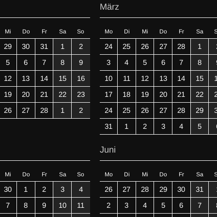
März
Mi
Do
Fr
Sa
So
Mo
Di
Mi
Do
Fr
Sa
29
30
31
1
2
24
25
26
27
28
1
5
6
7
8
9
3
4
5
6
7
8
12
13
14
15
16
10
11
12
13
14
15
19
20
21
22
23
17
18
19
20
21
22
26
27
28
1
2
24
25
26
27
28
29
31
1
2
3
4
5
Juni
Mi
Do
Fr
Sa
So
Mo
Di
Mi
Do
Fr
Sa
30
1
2
3
4
26
27
28
29
30
31
7
8
9
10
11
2
3
4
5
6
7