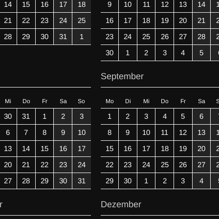
14
15
16
17
18
9
10
11
12
13
14
21
22
23
24
25
16
17
18
19
20
21
28
29
30
31
1
23
24
25
26
27
28
30
1
2
3
4
5
September
Mi
Do
Fr
Sa
So
Mo
Di
Mi
Do
Fr
Sa
30
31
1
2
3
1
2
3
4
5
6
6
7
8
9
10
8
9
10
11
12
13
13
14
15
16
17
15
16
17
18
19
20
20
21
22
23
24
22
23
24
25
26
27
27
28
29
30
31
29
30
1
2
3
4
r
Dezember