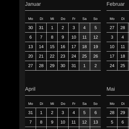
Januar
Februar
Mo
Di
Mi
Do
Fr
Sa
So
Mo
Di
30
31
1
2
3
4
5
27
28
6
7
8
9
10
11
12
3
4
13
14
15
16
17
18
19
10
11
20
21
22
23
24
25
26
17
18
27
28
29
30
31
1
2
24
25
April
Mai
Mo
Di
Mi
Do
Fr
Sa
So
Mo
Di
31
1
2
3
4
5
6
28
29
7
8
9
10
11
12
13
5
6