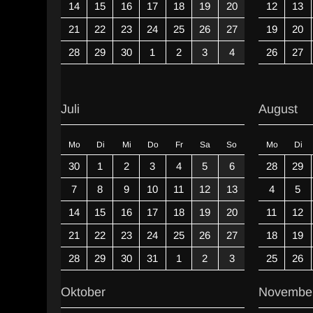
14
15
16
17
18
19
20
12
13
21
22
23
24
25
26
27
19
20
28
29
30
1
2
3
4
26
27
Juli
August
Mo
Di
Mi
Do
Fr
Sa
So
Mo
Di
30
1
2
3
4
5
6
28
29
7
8
9
10
11
12
13
4
5
14
15
16
17
18
19
20
11
12
21
22
23
24
25
26
27
18
19
28
29
30
31
1
2
3
25
26
Oktober
Novembe