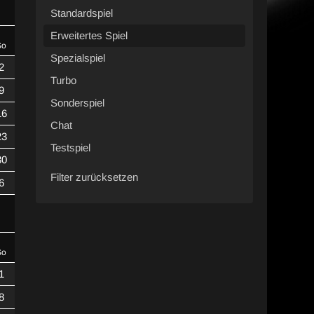
Standardspiel
Erweitertes Spiel
So
Spezialspiel
2
Turbo
9
Sonderspiel
16
Chat
23
Testspiel
30
Filter zurücksetzen
6
So
1
8