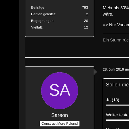
Mehr als 50% s
Beiträge
793
wäre.
Partien geleitet
2
Begegnungen
20
=> Nur Varian
Vielfalt
12
Ein Sturm rück
28. Juni 2019 u
Sollen di
Ja (18)
Sareon
Weiter teste
Construct More Pylons!