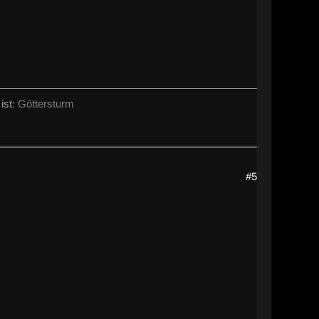
ist:
Göttersturm
#5