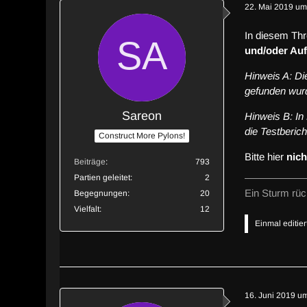
22. Mai 2019 um
In diesem Thr
und/oder Au
Hinweis A: Di
gefunden wurd
Sareon
Hinweis B: In
die Testberich
Construct More Pylons!
Bitte hier
nich
Beiträge
793
Partien geleitet
2
Ein Sturm rück
Begegnungen
20
Vielfalt
12
Einmal editier
16. Juni 2019 u