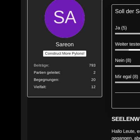
Soll der
Ja (5)
Sareon
Weiter teste
Construct More Pylons!
Nein (8)
Beiträge
793
Partien geleitet
2
Mir egal (8)
Begegnungen
20
Vielfalt
12
SEELENW
Hallo Leute, e
gegangen, abe