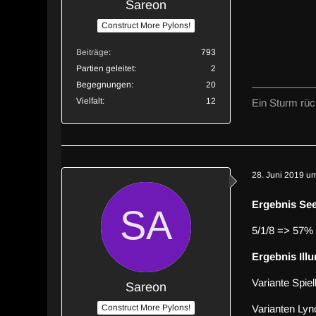
Sareon
Construct More Pylons!
Beiträge
793
Partien geleitet
2
Begegnungen
20
Vielfalt
12
Ein Sturm rück
28. Juni 2019 u
Ergebnis See
5/1/8 => 57% 
Ergebnis Illu
Variante Spie
Sareon
Construct More Pylons!
Varianten Ly