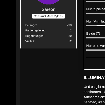
Sareon
Nur "Spielbe
Construct More Pylons!
Nur "Am Tag
Beiträge
793
Partien geleitet
2
Beide (7)
Begegnungen
20
Vielfalt
12
Nur eine vo
ILLUMINA
Und es gibt n
abstimmen. Um
Aufnahme abst
nehmen, wenn d