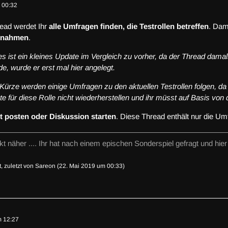
 00:32
ead werdet Ihr
a
lle Umfragen finden, die Testrollen betreffen
. Dam
fnahmen
.
es ist ein kleines Update im Vergleich zu vorher, da der Thread dama
e, wurde er erst mal hier angelegt.
 Kürze werden einige Umfragen zu den aktuellen Testrollen folgen, da
te für diese Rolle nicht wiederherstellen und ihr müsst auf Basis von
t posten oder Diskussion starten
. Diese Thread enthält nur die U
t näher .... Ihr hat nach einem epischen Sonderspiel gefragt und hier 
t, zuletzt von
Sareon
(
22. Mai 2019 um 00:33
)
m 12:27