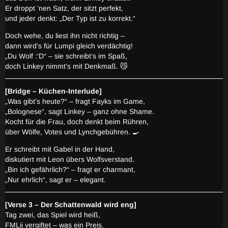
Er droppt ’nen Satz, der sitzt perfekt,
und jeder denkt: „Der Typ ist zu korrekt.“
Doch wehe, du liest ihn nicht richtig –
dann wird’s für Lumpi gleich verdächtig!
„Du Wolf :'D“ – sie schreibt’s im Spaß,
doch Linkey nimmt’s mit Denkmaß. 😼
[Bridge – Küchen-Interlude]
„Was gibt’s heute?“ – fragt Fayks im Game,
„Bolognese“, sagt Linkey – ganz ohne Shame.
Kocht für die Frau, doch denkt beim Rühren,
über Wölfe, Votes und Lynchgebühren. 🍳
Er schreibt mit Gabel in der Hand,
diskutiert mit Leon übers Wolfsverstand.
„Bin ich gefährlich?“ – fragt er charmant,
„Nur ehrlich“, sagt er – elegant.
[Verse 3 – Der Schattenwald wird eng]
Tag zwei, das Spiel wird heiß,
FMLii vergiftet – was ein Preis.