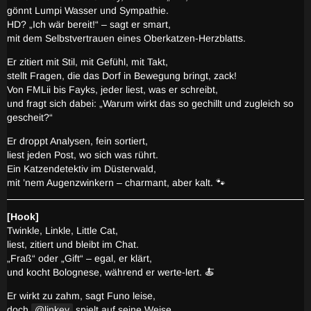
gönnt Lumpi Wasser und Sympathie.
HD? „Ich wär bereit!“ – sagt er smart,
mit dem Selbstvertrauen eines Oberkatzen-Herzblatts.
Er zitiert mit Stil, mit Gefühl, mit Takt,
stellt Fragen, die das Dorf in Bewegung bringt, zack!
Von FMLii bis Fayks, jeder liest, was er schreibt,
und fragt sich dabei: „Warum wirkt das so gechillt und zugleich so
gescheit?“
Er droppt Analysen, fein sortiert,
liest jeden Post, wo sich was rührt.
Ein Katzendetektiv im Düsterwald,
mit ’nem Augenzwinkern – charmant, aber kalt. 🐾
[Hook]
Twinkle, Linkle, Little Cat,
liest, zitiert und bleibt im Chat.
„Fraß“ oder „Gift“ – egal, er klärt,
und kocht Bolognese, während er werte-lert. 🍝
Er wirkt zu zahm, sagt Funo leise,
doch
linkey
spielt auf seine Weise.