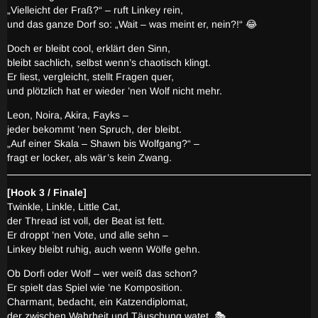
„Vielleicht der Fraß?“ – ruft Linkey rein,
und das ganze Dorf so: „Wait – was meint er, nein?!“ 😂
Doch er bleibt cool, erklärt den Sinn,
bleibt sachlich, selbst wenn’s chaotisch klingt.
Er liest, vergleicht, stellt Fragen quer,
und plötzlich hat er wieder ’nen Wolf nicht mehr.
Leon, Noira, Akira, Fayks –
jeder bekommt ’nen Spruch, der bleibt.
„Auf einer Skala – Shawn bis Wolfgang?“ –
fragt er locker, als wär’s kein Zwang.
[Hook 3 / Finale]
Twinkle, Linkle, Little Cat,
der Thread ist voll, der Beat ist fett.
Er droppt ’nen Vote, und alle sehn –
Linkey bleibt ruhig, auch wenn Wölfe gehn.
Ob Dorfi oder Wolf – wer weiß das schon?
Er spielt das Spiel wie ’ne Komposition.
Charmant, bedacht, ein Katzendiplomat,
der zwischen Wahrheit und Täuschung watet. 🎭