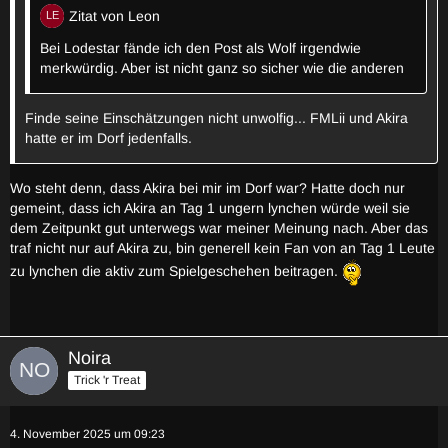
Finde es schwer mich da zu entscheiden.
Zitat von Leon
Hätte Akira als Wolf nicht einfach auf Ling chillen können
Bei Lodestar fände ich den Post als Wolf irgendwie
gestern anstatt alleine Lumpi zu voten stattdessen?
merkwürdig. Aber ist nicht ganz so sicher wie die anderen
Finde seine Einschätzungen nicht unwolfig... FMLii und Akira
hatte er im Dorf jedenfalls.
Wo steht denn, dass Akira bei mir im Dorf war? Hatte doch nur
gemeint, dass ich Akira an Tag 1 ungern lynchen würde weil sie
dem Zeitpunkt gut unterwegs war meiner Meinung nach. Aber das
traf nicht nur auf Akira zu, bin generell kein Fan von an Tag 1 Leute
zu lynchen die aktiv zum Spielgeschehen beitragen.
Noira
Trick 'r Treat
4. November 2025 um 09:23