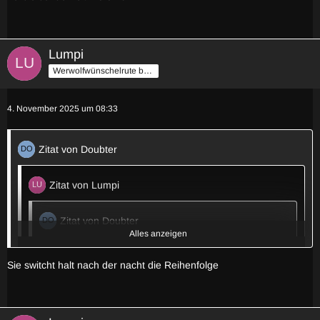
Arne Nym stimmt auf Leon (3. Nov 25 21:52)
linkey stimmt auf Lodestar (3. Nov 25 21:59)
Lumpi
Werwolfwünschelrute by Stilzch
4. November 2025 um 08:33
Zitat von Doubter
Zitat von Lumpi
Zitat von Doubter
Alles anzeigen
Spannend wie alle so save Akira sagen weil es mehr
zur eigenen/Spiel Meinung passt.
Sie switcht halt nach der nacht die Reihenfolge
Weil rein von Helenas Posts würde ich ja Fayks> Akira
sagen, ja tbf im letzten Post wo sie nochmal auf
Fragen eingeht erwähnt sie nochmal Akira un Fayks