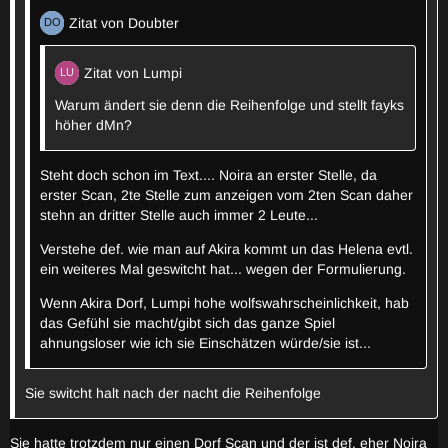
Zitat von Leon
Zitat von Doubter
Fände ich zu viel Meinung für nen Bobbie-Wolf
Zitat von Lumpi
Alle so: wow viel text für wenig inhalt
Warum ändert sie denn die Reihenfolge und stellt fayks
höher dMn?
Leon so: wow ganz schön viel Meinung xD
Steht doch schon im Text.... Noira an erster Stelle, da
erster Scan, 2te Stelle zum anzeigen vom 2ten Scan daher
Zitat von Leon
stehn an dritter Stelle auch immer 2 Leute...
Und bei Lumpi kann ich mir eher schwer vorstellen, dass
Verstehe def. wie man auf Akira kommt un das Helena evtl.
sie das so schreibt, wenn sie mit Echsenmensch FMLii
ein weiteres Mal geswitcht hat... wegen der Formulierung.
zusammen im Rudel ist.
Wenn Akira Dorf, Lumpi hohe wolfswahrscheinlichkeit, hab
seh ich auch nicht so. Für mich wirkte es bisschen wie jetzt
das Gefühl sie macht/gibt sich das ganze Spiel
noch wilde theorie aufstellen, warum fmlii dorf sein kann und
ahnungsloser wie ich sie Einschätzen würde/sie ist...
dann bemerken warum es doch nicht geht. Aber ja könnte da
auch ausm dorfmindset kommen.
Sie switcht halt nach der nacht die Reihenfolge
Sie hatte trotzdem nur einen Dorf Scan und der ist def. eher Noira
Zitat von Leon