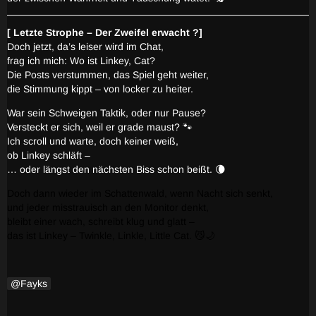
[ Letzte Strophe – Der Zweifel erwacht ?]
Doch jetzt, da’s leiser wird im Chat,
frag ich mich: Wo ist Linkey, Cat?
Die Posts verstummen, das Spiel geht weiter,
die Stimmung kippt – von locker zu heiter.
War sein Schweigen Taktik, oder nur Pause?
Versteckt er sich, weil er grade maust? 🐾
Ich scroll und warte, doch keiner weiß,
ob Linkey schläft –
… oder längst den nächsten Biss schon beißt. 🌘
Doch dann wieder im Schattenwald, wenn Nacht sich senkt,
und jeder misstrauisch an den Monitor denkt,
bleibt einer wach, schreibt klug und glatt –
das ist Linkey – Twinkle, Linkle, Little Cat. 😼🌙
Fayks