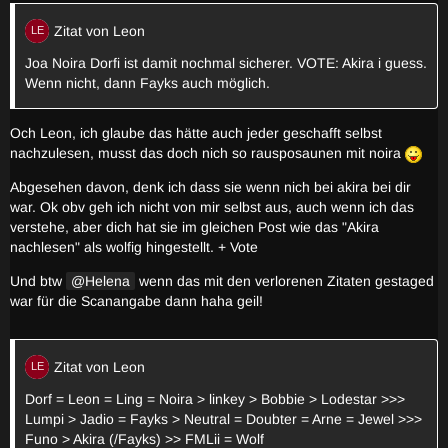
Zitat von Leon
Joa Noira Dorfi ist damit nochmal sicherer. VOTE: Akira i guess.
Wenn nicht, dann Fayks auch möglich.
Och Leon, ich glaube das hätte auch jeder geschafft selbst
nachzulesen, musst das doch nich so rausposaunen mit noira
Abgesehen davon, denk ich dass sie wenn nich bei akira bei dir
war. Ok obv geh ich nicht von mir selbst aus, auch wenn ich das
verstehe, aber dich hat sie im gleichen Post wie das "Akira
nachlesen" als wolfig hingestellt. + Vote
Und btw
Helena
wenn das mit den verlorenen Zitaten gestaged
war für die Scanangabe dann haha geil!
Zitat von Leon
Dorf = Leon = Ling = Noira > linkey > Bobbie > Lodestar >>>
Lumpi > Jadio = Fayks > Neutral = Doubter = Arne = Jewel >>>
Funo > Akira (/Fayks) >> FMLii = Wolf