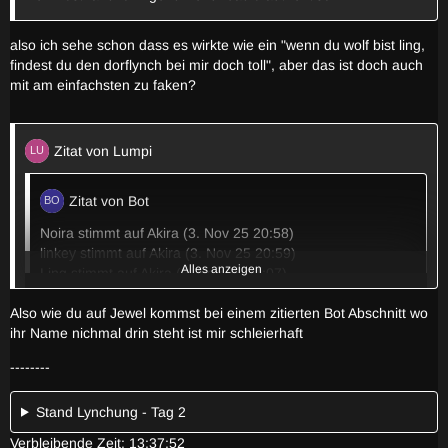
also ich sehe schon dass es wirkte wie ein "wenn du wolf bist ling,
findest du den dorflynch bei mir doch toll", aber das ist doch auch
mit am einfachsten zu faken?
Zitat von Lumpi
Zitat von Bot
Noira stimmt auf Akira (3. Nov 25 20:58)
linkey stimmt auf Akira (3. Nov 25 20:59)
Alles anzeigen
Ling stimmt auf Akira (3. Nov 25 21:07)
Leon stimmt auf Akira (3. Nov 25 21:18)
Also wie du auf Jewel kommst bei einem zitierten Bot Abschnitt wo
Leon stimmt auf Arne Nym (3. Nov 25 21:32)
Alles anzeigen
ihr Name nichmal drin steht ist mir schleierhaft
Leon stimmt auf Funo (3. Nov 25 21:33)
Lodestar stimmt auf Funo (3. Nov 25 21:35)
Sodele... ich würde mal sagen leon wolf, jewel Wolf und lode
--------
Ling stimmt auf Funo (3. Nov 25 21:38)
dann wäre linkey vom Haken
Noira stimmt auf Ling (3. Nov 25 21:42)
Stand Lynchung - Tag 2
Lumpi stimmt auf linkey (3. Nov 25 21:46)
Lumpi stimmt auf Ling (3. Nov 25 21:52)
Verbleibende Zeit: 13:37:52