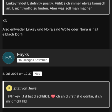
Linkey findet L definitiv positiv. Fühlt sich immer etwas komisch
an, L nicht wolfig zu finden. Aber was soll man machen
XD
Also entweder Linkey und Noira sind Wölfe oder Noira is halt
eibfach Dorfi
Fayks
flauschiges Kätzchen
8. Juli 2026 um 12:37
Neu
Zitat von Jewel
linkey
J d bst d schldkrt.
ch sh d vrsthst d gdnkn, d ch
mr gmcht hb!