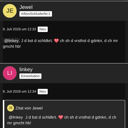
Jewel
#AlosSchluderNr.1
8. Juli 2026 um 12:32
Neu
linkey
J d bst d schldkrt.
ch sh d vrsthst d gdnkn, d ch mr
gmcht hb!
linkey
Eeveelution
8. Juli 2026 um 12:34
Neu
Zitat von Jewel
linkey
J d bst d schldkrt.
ch sh d vrsthst d gdnkn, d ch
mr gmcht hb!