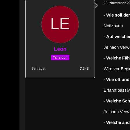
28. November 2
-
Wie soll d
Notizbuch
-
Auf welcher
Je nach Verw
Leon
#sheldon
-
Welche Fähi
Wird vor Begin
Beiträge
7.348
-
Wie oft und
Erfährt passiv
-
Welche Sch
Je nach Verw
-
Welche and