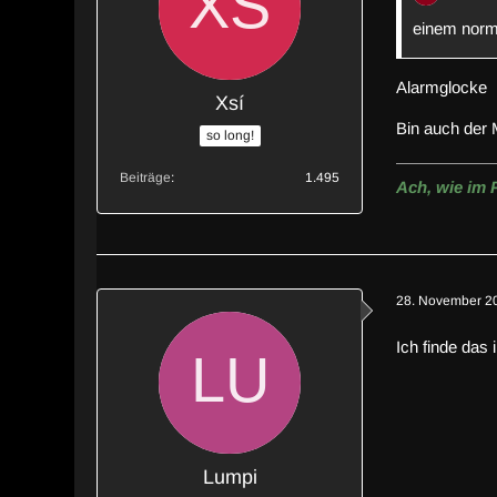
einem norm
Alarmglocke
Xsí
Bin auch der 
so long!
Beiträge
1.495
Ach, wie im 
28. November 2
Ich finde das
Lumpi