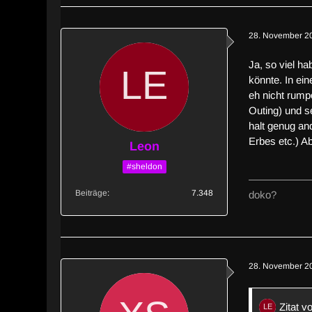
28. November 2
Ja, so viel h
könnte. In ei
eh nicht rump
Outing) und s
halt genug an
Erbes etc.) Ab
Leon
#sheldon
Beiträge
7.348
doko?
28. November 2
Zitat v