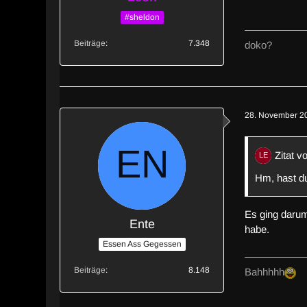
#sheldon
Beiträge
7.348
doko?
28. November 2
Zitat v
Hm, hast du
Es ging darum
Ente
habe.
Essen Ass Gegessen
Beiträge
8.148
Bahhhhh