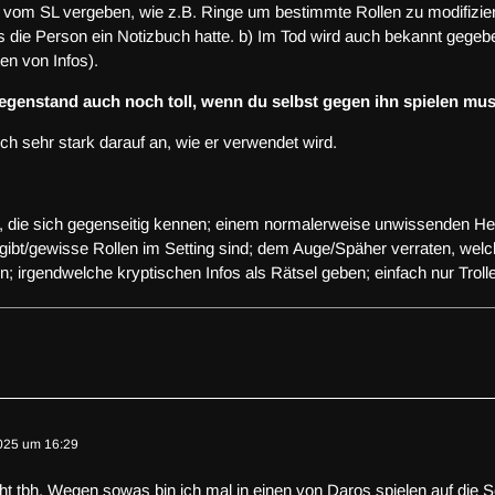
vom SL vergeben, wie z.B. Ringe um bestimmte Rollen zu modifizier
 die Person ein Notizbuch hatte. b) Im Tod wird auch bekannt gegeben
en von Infos).
Gegenstand auch noch toll, wenn du selbst gegen ihn spielen mu
ch sehr stark darauf an, wie er verwendet wird.
 die sich gegenseitig kennen; einem normalerweise unwissenden Helf
ibt/gewisse Rollen im Setting sind; dem Auge/Späher verraten, welche 
n; irgendwelche kryptischen Infos als Rätsel geben; einfach nur Troll
025 um 16:29
icht tbh. Wegen sowas bin ich mal in einen von Daros spielen auf die 