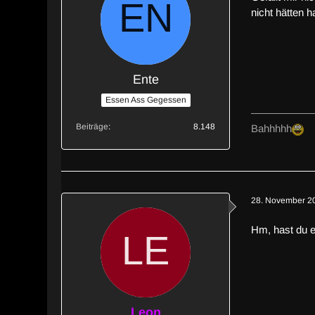
nicht hätten 
Ente
Essen Ass Gegessen
Beiträge
8.148
Bahhhhh
28. November 2
Hm, hast du e
Leon