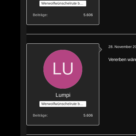
Werwolfwünschelrute by Stilzch
Beiträge
5.606
28. November 2
Vererben wäre
Lumpi
Werwolfwünschelrute by Stilzch
Beiträge
5.606