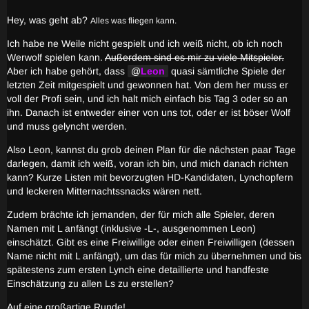
Hey, was geht ab?
Alles was fliegen kann.
Ich habe ne Weile nicht gespielt und ich weiß nicht, ob ich noch
Werwolf spielen kann.
Außerdem sind es mir zu viele Mitspieler.
Aber ich habe gehört, dass
Leon
quasi sämtliche Spiele der
letzten Zeit mitgespielt und gewonnen hat. Von dem her muss er
voll der Profi sein, und ich halt mich einfach bis Tag 3 oder so an
ihn. Danach ist entweder einer von uns tot, oder er ist böser Wolf
und muss gelyncht werden.
Also Leon, kannst du grob deinen Plan für die nächsten paar Tage
darlegen, damit ich weiß, voran ich bin, und mich danach richten
kann? Kurze Listen mit bevorzugten HD-Kandidaten, Lynchopfern
und leckeren Mitternachtssnacks wären nett.
Zudem brächte ich jemanden, der für mich alle Spieler, deren
Namen mit L anfängt (inklusive -L-, ausgenommen Leon)
einschätzt. Gibt es eine Freiwillige oder einen Freiwilligen (dessen
Name nicht mit L anfängt), um das für mich zu übernehmen und bis
spätestens zum ersten Lynch eine detaillierte und handfeste
Einschätzung zu allen Ls zu erstellen?
Auf eine großartige Runde!