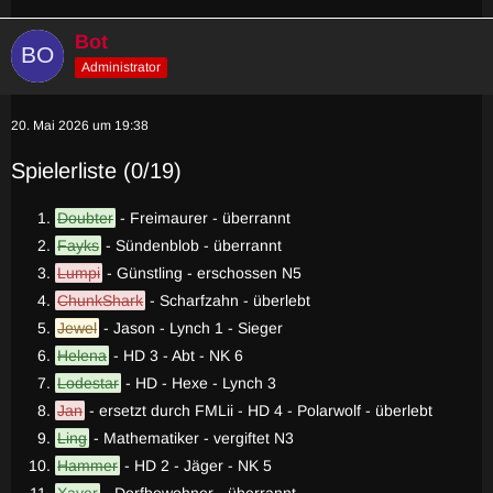
Bot
Administrator
20. Mai 2026 um 19:38
Spielerliste (0/19)
Doubter
- Freimaurer - überrannt
Fayks
- Sündenblob - überrannt
Lumpi
- Günstling - erschossen N5
ChunkShark
- Scharfzahn - überlebt
Jewel
- Jason - Lynch 1 - Sieger
Helena
- HD 3 - Abt - NK 6
Lodestar
- HD - Hexe - Lynch 3
Jan
- ersetzt durch FMLii - HD 4 - Polarwolf - überlebt
Ling
- Mathematiker - vergiftet N3
Hammer
- HD 2 - Jäger - NK 5
Xaver
- Dorfbewohner - überrannt