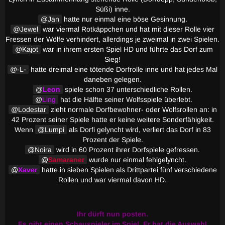
Süßi) inne.
Jan
hatte nur einmal eine böse Gesinnung.
Jewel
war viermal Rotkäppchen und hat mit dieser Rolle vier
Fressen der Wölfe verhindert, allerdings je zweimal in zwei Spielen.
Kajot
war in ihrem ersten Spiel HD und führte das Dorf zum
Sieg!
-L-
hatte dreimal eine tötende Dorfrolle inne und hat jedes Mal
daneben gelegen.
Leon
spiele schon 37 unterschiedliche Rollen.
Ling
hat die Hälfte seiner Wolfsspiele überlebt.
Lodestar
zieht normale Dorfbewohner- oder Wolfsrollen an: in
42 Prozent seiner Spiele hatte er keine weitere Sonderfähigkeit.
Wenn
Lumpi
als Dorfi gelyncht wird, verliert das Dorf in 83
Prozent der Spiele.
Noira
wird in 60 Prozent ihrer Dorfspiele gefressen.
Samaraner
wurde nur einmal fehlgelyncht.
Xaver
hatte in sieben Spielen als Drittpartei fünf verschiedene
Rollen und war viermal davon HD.
Ihr dürft nun posten.
Es gibt einen Schauspieler im Spiel. Er hat die Auswahl