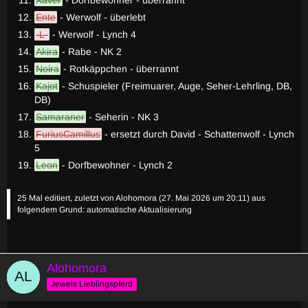
Ente
- Werwolf - überlebt
-L-
- Werwolf - Lynch 4
Akira
- Rabe - NK 2
Noira
- Rotkäppchen - überrannt
Kajot
- Schuspieler (Freimuarer, Auge, Seher-Lehrling, DB,
DB)
Samaraner
- Seherin - NK 3
FuriusCamillus
- ersetzt durch David - Schattenwolf - Lynch
5
Leon
- Dorfbewohner - Lynch 2
25 Mal editiert, zuletzt von
Alohomora
(
27. Mai 2026 um 20:11
) aus
folgendem Grund: automatische Aktualisierung
Alohomora
Jewels Lieblingspferd