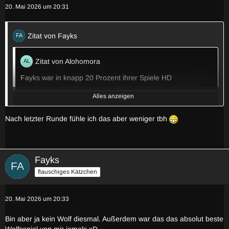
20. Mai 2026 um 20:31
Zitat von Fayks
Zitat von Alohomora
Fayks war in knapp 20 Prozent ihrer Spiele HD
Alles anzeigen
Ich find, das könnten wir erhöhen!
Nach letzter Runde fühle ich das aber weniger tbh
VOTE: Fayks
--------
Fayks
Stand HD-Wahl - Tag 0
flauschiges Kätzchen
Verbleibende Zeit: 23:33:20
20. Mai 2026 um 20:33
Bin aber ja kein Wolf diesmal. Außerdem war das das absolut beste
Wolfsspiel von mir jemals xD