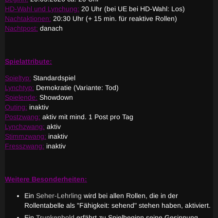
HD-Wahl und Lynchung:
20 Uhr (bei UE bei HD-Wahl: Los)
Nachtaktionen:
20:30 Uhr (+ 15 min. für reaktive Rollen)
Nachtpost:
danach
Spielattribute:
Spieltyp:
Standardspiel
Lynchtyp:
Demokratie (Variante: Tod)
Spielende:
Showdown
Outing:
inaktiv
Postzwang:
aktiv mit mind. 1 Post pro Tag
Lynchzwang:
aktiv
Stimmzwang:
inaktiv
Fresszwang:
inaktiv
Weitere Besonderheiten:
Ein
Seher-Lehrling
wird bei allen Rollen, die in der
Rollentabelle als "Fähigkeit: sehend" stehen haben, aktiviert.
Ein
Trunkenbold
erfährt zu Spielbeginn seine Gesinnung.