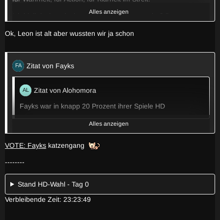
Alles anzeigen
Ich bleib locker, doch wachsam, ihr kennt mein Stil,
kein Platz für Gezanke, ich spiel immer real.
Ok, Leon ist alt aber wussten wir ja schon
Das Rätsel liegt offen, wer ist Freund, wer ist Feind?
Hier im Nebel des Spiels bleibt keiner vereint.
Also kommt, lasst uns spielen, ich geb alles rein,
Zitat von Fayks
mein Flow ist mein Schwert, mein Verstand ist mein Stein.
Wer zuerst zuckt, verliert, merkt euch das,
Zitat von Alohomora
Fresh Dumbledore bleibt sharp – mit ner Prise Spaß
Fayks war in knapp 20 Prozent ihrer Spiele HD
Alles anzeigen
Ich find, das könnten wir erhöhen!
VOTE: Fayks
katzengang
VOTE: Fayks
--------
--------
Stand HD-Wahl - Tag 0
Stand HD-Wahl - Tag 0
Verbleibende Zeit: 23:23:49
Verbleibende Zeit: 23:33:20