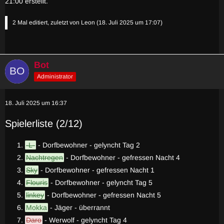
21:00 erstellt.
2 Mal editiert, zuletzt von
Leon
(
18. Juli 2025 um 17:07
)
Bot
Administrator
18. Juli 2025 um 16:37
Spielerliste (2/12)
-L-
- Dorfbewohner - gelyncht Tag 2
Nachtregen
- Dorfbewohner - gefressen Nacht 4
Sky
- Dorfbewohner - gefressen Nacht 1
Flouris
- Dorfbewohner - gelyncht Tag 5
linkey
- Dorfbewohner - gefressen Nacht 5
Mokka
- Jäger - überrannt
Daro
- Werwolf - gelyncht Tag 4