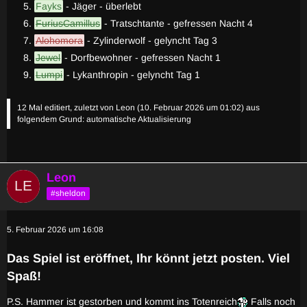
Fayks
- Jäger - überlebt
FuriusCamillus
- Tratschtante - gefressen Nacht 4
Alohomora
- Zylinderwolf - gelyncht Tag 3
Jewel
- Dorfbewohner - gefressen Nacht 1
Lumpi
- Lykanthropin - gelyncht Tag 1
12 Mal editiert, zuletzt von
Leon
(
10. Februar 2026 um 01:02
) aus
folgendem Grund: automatische Aktualisierung
Leon
#sheldon
5. Februar 2026 um 16:08
Das Spiel ist eröffnet, Ihr könnt jetzt posten. Viel
Spaß!
P.S. Hammer ist gestorben und kommt ins Totenreich
Falls noch