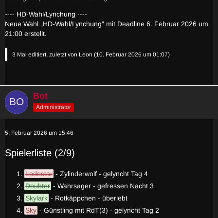
---- HD-Wahl/Lynchung ----
Neue Wahl „HD-Wahl/Lynchung“ mit Deadline 6. Februar 2026 um
21:00 erstellt.
3 Mal editiert, zuletzt von
Leon
(
10. Februar 2026 um 01:07
)
Bot
Administrator
5. Februar 2026 um 15:46
Spielerliste (2/9)
Lodestar
- Zylinderwolf - gelyncht Tag 4
Doubter
- Wahrsager - gefressen Nacht 3
Skylark
- Rotkäppchen - überlebt
Sky
- Günstling mit RdT(3) - gelyncht Tag 2