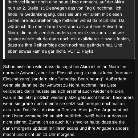
doch viel lieber noch eine neue Liste gemacht, auf der Akira
nun an 2. Stelle ist. Deswegen das von Tag 0 nochmal, ich
finde ihr Gedankengang, dass sie uns vor allem mit diesen
Listen ihre Scanreihenfolge mitteilen will ist da recht klar. Da
würde ich tbh eher darauf vertrauen als auf eine Antwort an
Noira, die auch ziemlich anders gemeint sein kann. Und wie
gesagt würde mir da dann noch ein expliziterer Hinweis fehlen,
dass sie ihre Reihenfolge doch nochmal geändert hat. Und
eben sowas kam da gar nicht. VOTE: Fayks
Schon bisschen wild, dass du sagst bei Akira ist es an Noira 'ne
normale Antwort', aber ihre Einschätzung zu mir ist keine 'normale
Einschätzung' sondern eine "unnötige Begründung". Außerdem:
wenn sie dann bei der Antwort zu Noira nochmal ihre Liste
verändert, dann müsste sie sich erstmal auch wieder erklären,
warum die jetzt plötzlich wieder plätze getauscht haben, besonders
wenn sie grade noch meinte sie setzt sich morgen nochmal an
akira ran. Das lässt du iwie außen vor. Aber ja Das Argument mit
den Listen verstehe ich an sich natürlich - weiß halt nur dass es
nicht stimmt. Zumal ich es auch für sinvoller halte, dass sie die
dann morgens updatet mit ihren scans und ihre Angaben anders
macht und nicht um 11 Uhr morgens.