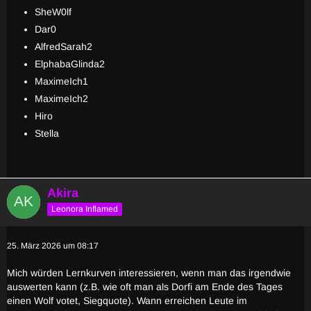
SheW0lf
Dar0
AlfredSarah2
ElphabaGlinda2
MaximeIch1
MaximeIch2
Hiro
Stella
Akira
Leonora Inflamed
25. März 2026 um 08:17
Mich würden Lernkurven interessieren, wenn man das irgendwie
auswerten kann (z.B. wie oft man als Dorfi am Ende des Tages
einen Wolf votet, Siegquote). Wann erreichen Leute im