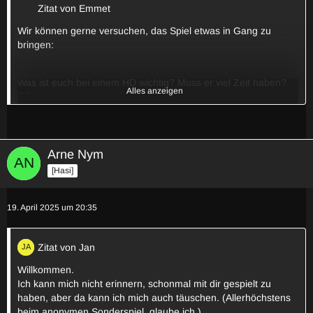
Zitat von Emmet
Wir können gerne versuchen, das Spiel etwas in Gang zu
bringen:
Was ist euch bei einem HD wichtig? Muss er viel Zeit haben?
Alles anzeigen
Gibt es noch andere Kritieren?
Ist es euch überhaupt wichtig, einen möglichst geeigneten
Kandidaten zu finden oder ist der HD in diesem Spiel eh fast
irrelevant, dass man es ignorieren kann?
Arne Nym
[Hasi]
Glaubt ihr, dass man bei einem anonymen Spiel überhaupt
einen guten HD finden kann oder ist es nur möglich, einen
guten HD zu finden, wenn man bereits viele gemeinsame
19. April 2025 um 20:35
Spiele mit dieser Person hat?
Könnt ihr euch selber vorstellen, HD zu werden?
Zitat von Jan
Wie viel Zeit habt ihr für dieses Spiel in den nächsten Tagen so
Willkommen.
ca. eingeplant/verfügbar?
Ich kann mich nicht erinnern, schonmal mit dir gespielt zu
haben, aber da kann ich mich auch täuschen. (Allerhöchstens
beim anonymen Sonderspiel, glaube ich.)