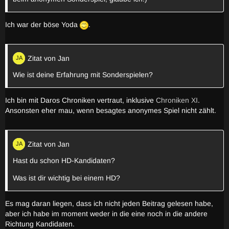
Wer sollte am Anfang am ehesten gelyncht werden: Jemand,
der überhaupt nicht schreibt, jemand, der nur das Minimum
Ich war der böse Yoda
.
schreibt, jemand, den ihr wolfig findet (aber die meisten
anderen nicht), jemand, den die Mehrheit der Spieler für wolfig
finden (aber ihr selber findet ihn nicht wolfig) oder jemand
anderes?
Zitat von Jan
Wie ist deine Erfahrung mit Sonderspielen?
Haltet ihr bei der Wolfssuche nach verdächtigen Individuen
Ich bin mit Daros Chroniken vertraut, inklusive
Chroniken XI
.
Ausschau oder versucht ihr lieber Teamkonstellationen zu
Ansonsten eher mau, wenn besagtes anonymes Spiel nicht zählt.
finden?
Zitat von Jan
Gibt es noch irgendetwas, was ihr zu diesen Fragen
hinzufügen wollt? (Andere Fragen, Kommentare etc.)
Hast du schon HD-Kandidaten?
Was ist dir wichtig bei einem HD?
Sind diese Fragen euerer Meinung nach nützlich oder einfach
Es mag daran liegen, dass ich nicht jeden Beitrag gelesen habe,
nur Quatsch, damit ich pseudodorfig wirke?
aber ich habe im moment weder in die eine noch in die andere
Richtung Kandidaten.