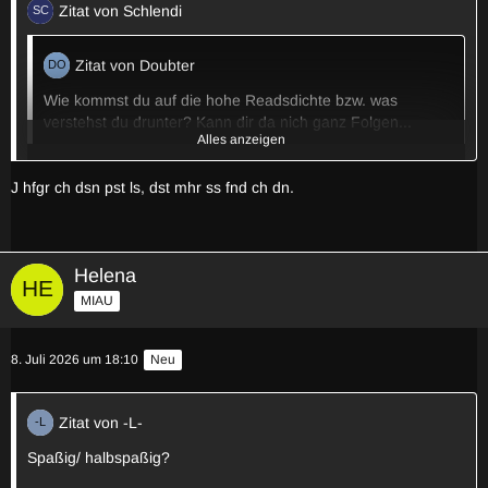
Zitat von Schlendi
Zitat von Doubter
Wie kommst du auf die hohe Readsdichte bzw. was
verstehst du drunter? Kann dir da nich ganz Folgen...
Alles anzeigen
vergleichsweise viele geäußerte Tendenzen, bei bisher
J hfgr ch dsn pst ls, dst mhr ss fnd ch dn.
geringer Spiellaufzeit
Zitat von linkey
Helena
MIAU
Sie würde nicht HD wollen werden, wäre sie Wolf
wie ernst ist der read auf einer Skala von xaver bis blacklands
8. Juli 2026 um 18:10
Neu
(2012er jahrgang)?
Zitat von -L-
Zitat von -L-
Spaßig/ halbspaßig?