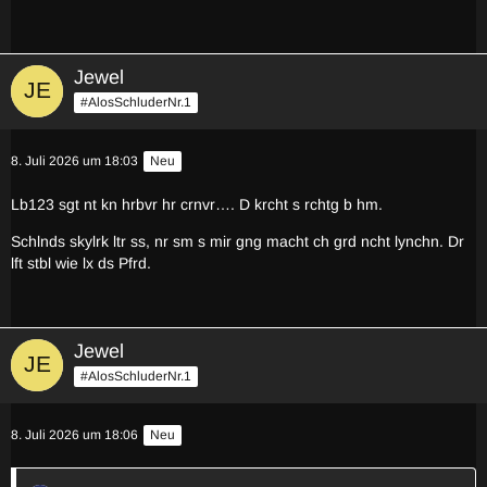
Jewel
#AlosSchluderNr.1
8. Juli 2026 um 18:03
Neu
Lb123 sgt nt kn hrbvr hr crnvr…. D krcht s rchtg b hm.
Schlnds skylrk ltr ss, nr sm s mir gng macht ch grd ncht lynchn. Dr
lft stbl wie lx ds Pfrd.
Jewel
#AlosSchluderNr.1
8. Juli 2026 um 18:06
Neu