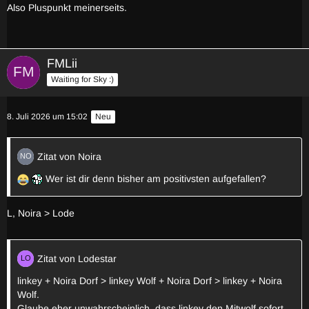
Also Pluspunkt meinerseits.
FMLii
Waiting for Sky :)
8. Juli 2026 um 15:02
Neu
Zitat von Noira
Wer ist dir denn bisher am positivsten aufgefallen?
L, Noira > Lode
Zitat von Lodestar
linkey + Noira Dorf > linkey Wolf + Noira Dorf > linkey + Noira
Wolf.
Glaube eher unwahrscheinlich, dass linkey den Mitwolf sofort